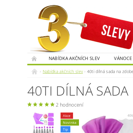
NABÍDKA AKČNÍCH SLEV
VÁNOCE
RECENZE OBCHODU 3SLEVY.CZ
Nabídka akčních slev
40ti dílná sada na zdo
40TI DÍLNÁ SADA
2 hodnocení
Akce
Novinka
Tip