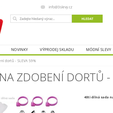
info@3slevy.cz
NOVINKY
VÝPRODEJ SKLADU
MÓDNÍ SLEVY
bení dortů - SLEVA 59%
 NA ZDOBENÍ DORTŮ -
40ti dílná sada 