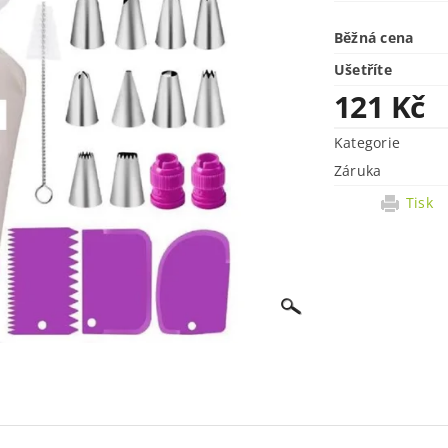
Běžná cena
Ušetříte
121 Kč
Kategorie
Záruka
Tisk