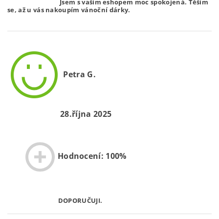
Jsem s vaším eshopem moc spokojená. Těším
se, až u vás nakoupím vánoční dárky.
Petra G.
28.října 2025
Hodnocení: 100%
DOPORUČUJI.