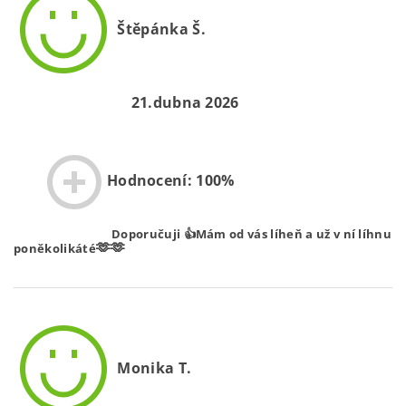
Štěpánka Š.
21.dubna 2026
Hodnocení: 100%
Doporučuji 👍Mám od vás líheň a už v ní líhnu
🫶🫶
poněkolikáté
Monika T.