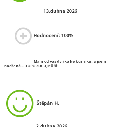
13.dubna 2026
Hodnocení: 100%
Mám od vás dvířka ke kurníku, a jsem
nadšená...DOPORUČUJI!🫶🫶
Štěpán H.
2.dubna 2026