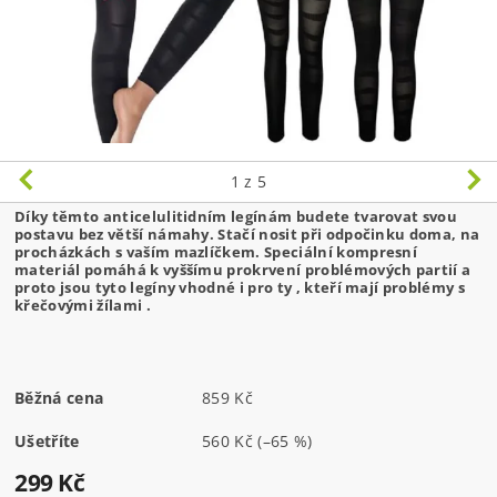
1
z 5
Díky těmto anticelulitidním legínám budete tvarovat svou
postavu bez větší námahy. Stačí nosit při odpočinku doma, na
procházkách s vaším mazlíčkem. Speciální kompresní
materiál pomáhá k vyššímu prokrvení problémových partií a
proto jsou tyto legíny vhodné i pro ty , kteří mají problémy s
křečovými žílami .
Běžná cena
859 Kč
Ušetříte
560 Kč
(–65 %)
299 Kč