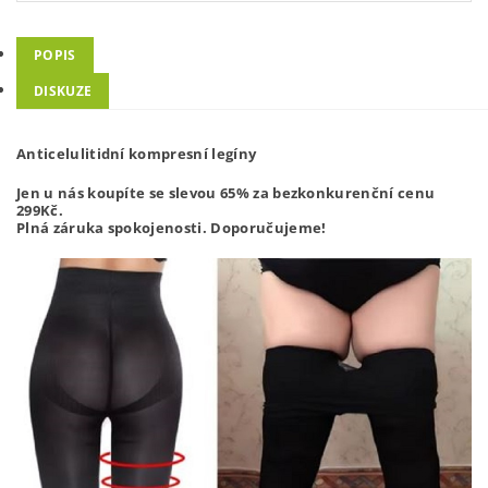
POPIS
DISKUZE
Anticelulitidní kompresní legíny
Jen u nás koupíte se slevou 65% za bezkonkurenční cenu
299
Kč.
Plná záruka spokojenosti. Doporučujeme!