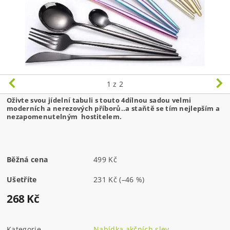
1
z 2
Oživte svou jídelní tabuli s touto 4dílnou sadou velmi
moderních a nerezových příborů..a staňtě se tím nejlepším a
nezapomenutelným hostitelem.
Běžná cena
499 Kč
Ušetříte
231 Kč
(–46 %)
268 Kč
Kategorie
Nabídka akčních slev