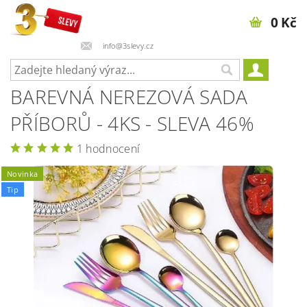
0 Kč
info@3slevy.cz
BAREVNÁ NEREZOVÁ SADA
PŘÍBORŮ - 4KS - SLEVA 46%
1 hodnocení
Novinka
Tip