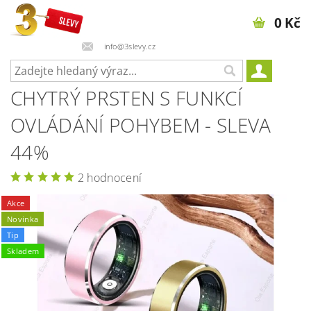
0 Kč
info@3slevy.cz
CHYTRÝ PRSTEN S FUNKCÍ
OVLÁDÁNÍ POHYBEM - SLEVA
44%
2 hodnocení
Akce
Novinka
Tip
Skladem