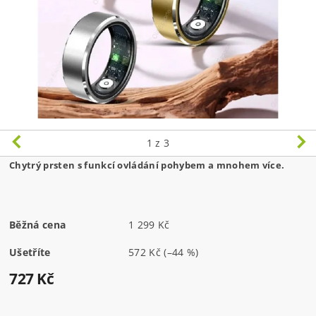
1
z 3
Chytrý prsten s funkcí ovládání pohybem a mnohem více.
Běžná cena
1 299 Kč
Ušetříte
572 Kč
(–44 %)
727 Kč