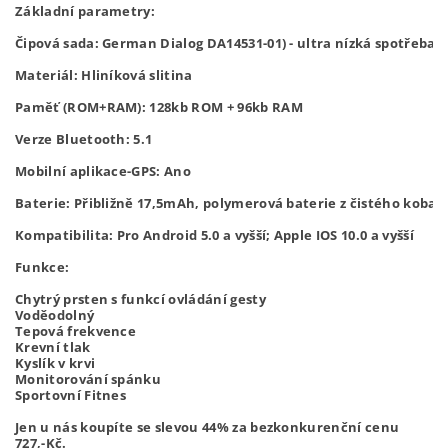
Základní parametry:
Čipová sada: German Dialog DA14531-01) - ultra nízká spotřeba en
Materiál: Hliníková slitina 

Paměť (ROM+RAM): 128kb ROM + 96kb RAM

Verze Bluetooth: 5.1

Mobilní aplikace-GPS: Ano

Baterie: Přibližně 17,5mAh, polymerová baterie z čistého kobalt
Kompatibilita: Pro Android 5.0 a vyšší; Apple IOS 10.0 a vyšší
Funkce:
Chytrý prsten s funkcí ovládání gesty 
Voděodolný 
Tepová frekvence 
Krevní tlak 
Kyslík v krvi
Monitorování spánku 
Sportovní Fitnes
Jen u nás koupíte se slevou 44% za bezkonkurenční cenu
727,-
Kč.