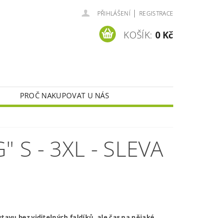
|
PŘIHLÁŠENÍ
REGISTRACE
KOŠÍK:
0 Kč
PROČ NAKUPOVAT U NÁS
S - 3XL - SLEVA
stavu bez viditelných faldíků, ale čas na nějaké