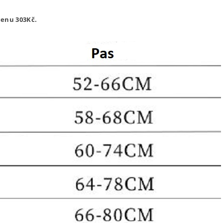
cenu 303
Kč.