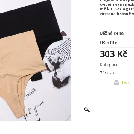
cvičení vám nezb
mžiku. String stř
zůstane krásně v
Běžná cena
Ušetříte
303 Kč
Kategorie
Záruka
Tisk