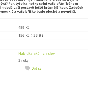
ývá? Pak tyto kalhotky splní vaše přání během
ih dodá vaší postavě ještě krásnější tvar. Zadeček
ypouklý a vaše bříško bude ploché a pevnější.
459 Kč
156 Kč
(–33 %)
Nabídka akčních slev
3 roky
Dotaz