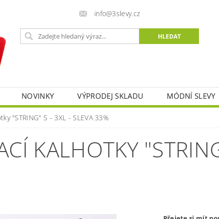
info@3slevy.cz
NOVINKY
VÝPRODEJ SKLADU
MÓDNÍ SLEVY
tky "STRING" S - 3XL - SLEVA 33%
Í KALHOTKY "STRING" 
Přejete si mít po