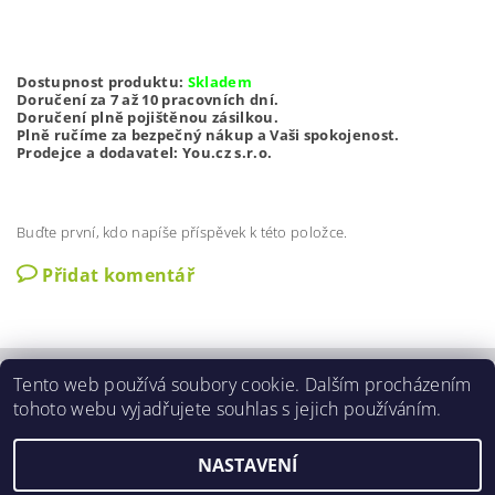
Dostupnost produktu:
Skladem
Doručení za 7 až 10 pracovních dní.
Doručení plně pojištěnou zásilkou.
Plně ručíme za bezpečný nákup a Vaši spokojenost.
Prodejce a dodavatel: You.cz s.r.o.
Buďte první, kdo napíše příspěvek k této položce.
Přidat komentář
Tento web používá soubory cookie. Dalším procházením
Zobrazit akční slevy
|
O nás
|
Kontakty
|
Obchodní podmínky
|
tohoto webu vyjadřujete souhlas s jejich používáním.
GDPR podmínky
|
Aktuální nabídka slev
NASTAVENÍ
2026 ©
3SLEVY.CZ
, všechna práva vyhrazena