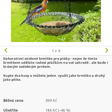
1
z 4
Dekorativní závěsné krmítko pro ptáky - nejen že tímto
krmítkem uděláte radost ptáčkům na své zahradě , ale bude i
krásným ozdobným prvkem.
Kupte dva kusy a můžete jeden využít jako krmítko a druhý
jako pítko.
Běžná cena
399 Kč
Ušetříte
186 Kč
(–46 %)