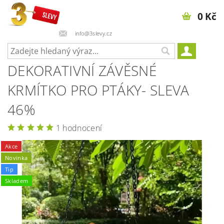
0 Kč
info@3slevy.cz
DEKORATIVNÍ ZÁVĚSNÉ
KRMÍTKO PRO PTÁKY- SLEVA
46%
1 hodnocení
Akce
Novinka
Tip
Skladem