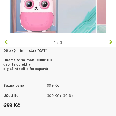
1
z 3
Dětský mini Instax "CAT"
Okamžité snímání 1080P HD,
dvojitý objektiv, 
digitální selfie fotoaparát 
Běžná cena
999 Kč
Ušetříte
300 Kč
(–30 %)
699 Kč