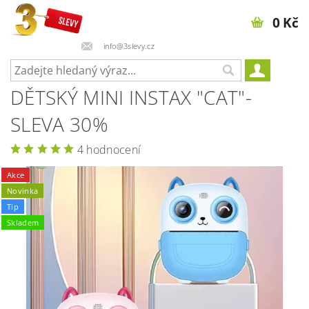
0 Kč
info@3slevy.cz
DĚTSKÝ MINI INSTAX "CAT"-
SLEVA 30%
4 hodnocení
Akce
Novinka
Tip
Skladem