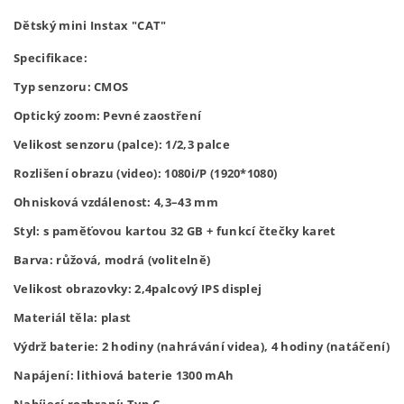
Dětský mini Instax "CAT"
Specifikace:

Typ senzoru: CMOS

Optický zoom: Pevné zaostření

Velikost senzoru (palce): 1/2,3 palce

Rozlišení obrazu (video): 1080i/P (1920*1080)

Ohnisková vzdálenost: 4,3–43 mm

Styl: s paměťovou kartou 32 GB + funkcí čtečky karet

Barva: růžová, modrá (volitelně)
Velikost obrazovky: 2,4palcový IPS displej

Materiál těla: plast

Výdrž baterie: 2 hodiny (nahrávání videa), 4 hodiny (natáčení)

Napájení: lithiová baterie 1300 mAh
