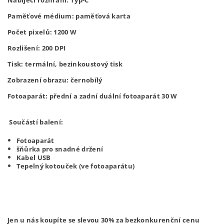
Nabíjecí rozhraní: Typ-C

Paměťové médium: paměťová karta

Počet pixelů: 1200 W

Rozlišení: 200 DPI

Tisk: termální, bezinkoustový tisk

Zobrazení obrazu: černobílý

Fotoaparát: přední a zadní duální fotoaparát 30 W
Součástí balení:
Fotoaparát
šňůrka pro snadné držení
Kabel USB
Tepelný kotouček (ve fotoaparátu)
Jen u nás koupíte se slevou 30% za bezkonkurenční cenu