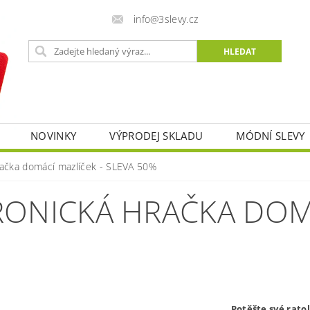
info@3slevy.cz
NOVINKY
VÝPRODEJ SKLADU
MÓDNÍ SLEVY
hračka domácí mazlíček - SLEVA 50%
RONICKÁ HRAČKA DOM
Potěšte své ratol