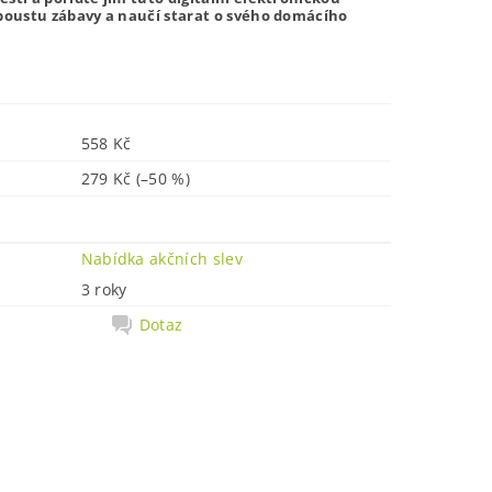
spoustu zábavy a
naučí starat o svého domácího
558 Kč
279 Kč
(–50 %)
Nabídka akčních slev
3 roky
Dotaz