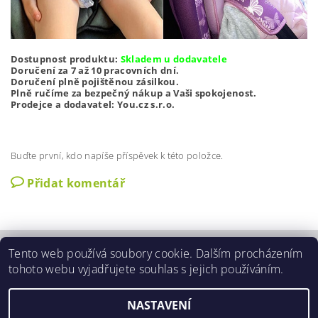
Dostupnost produktu:
Skladem u dodavatele
Doručení za 7 až 10 pracovních dní.
Doručení plně pojištěnou zásilkou.
Plně ručíme za bezpečný nákup a Vaši spokojenost.
Prodejce a dodavatel: You.cz s.r.o.
Buďte první, kdo napíše příspěvek k této položce.
Přidat komentář
Tento web používá soubory cookie. Dalším procházením
Zobrazit akční slevy
|
O nás
|
Kontakty
|
Obchodní podmínky
|
tohoto webu vyjadřujete souhlas s jejich používáním.
GDPR podmínky
|
Aktuální nabídka slev
NASTAVENÍ