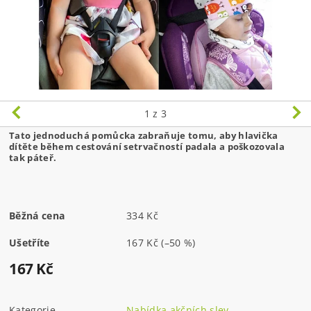
1
z 3
Tato jednoduchá pomůcka zabraňuje tomu, aby hlavička
dítěte během cestování setrvačností padala a poškozovala
tak páteř.
Běžná cena
334 Kč
Ušetříte
167 Kč
(–50 %)
167 Kč
Kategorie
Nabídka akčních slev