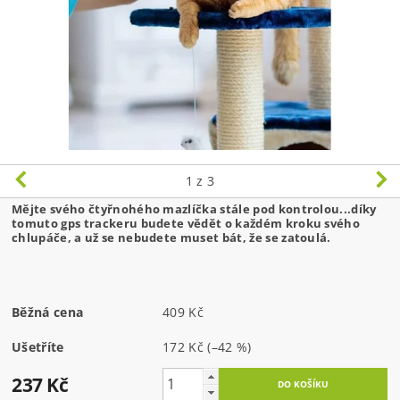
1
z 3
Mějte svého čtyřnohého mazlíčka stále pod kontrolou...díky
tomuto gps trackeru budete vědět o každém kroku svého
chlupáče, a už se nebudete muset bát, že se zatoulá.
Běžná cena
409 Kč
Ušetříte
172 Kč
(–42 %)
237 Kč