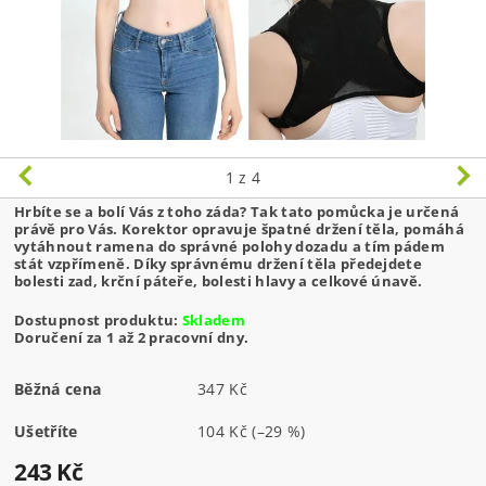
1
z 4
Hrbíte se a bolí Vás z toho záda? Tak tato pomůcka je určená
právě pro Vás. Korektor opravuje špatné držení těla, pomáhá
vytáhnout ramena do správné polohy dozadu a tím pádem
stát vzpřímeně. Díky správnému držení těla předejdete
bolesti zad, krční páteře, bolesti hlavy a celkové únavě.
Dostupnost produktu:
Skladem
Doručení za 1 až 2 pracovní dny.
Běžná cena
347 Kč
Ušetříte
104 Kč
(–29 %)
243 Kč