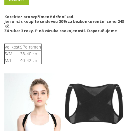
Korektor pro vzpřímené držení zad.
Jen u nás koupíte se slevou 30% za bezkonkurenční cenu 243
Kč.
Záruka: 3 roky. Plná záruka spokojenosti. Doporučujeme
Velikost
Šíře ramen
S/M
38-40 cm
M/L
40-42 cm