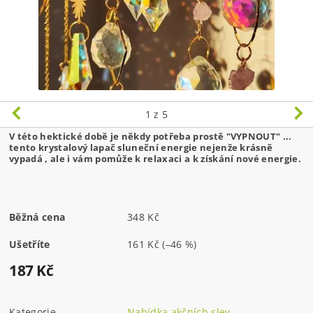
1
z 5
V této hektické době je někdy potřeba prostě "VYPNOUT" ...
tento krystalový lapač sluneční energie nejenže krásně
vypadá , ale i vám pomůže k relaxaci a k získání nové energie.
Běžná cena
348 Kč
Ušetříte
161 Kč
(–46 %)
187 Kč
Kategorie
Nabídka akčních slev