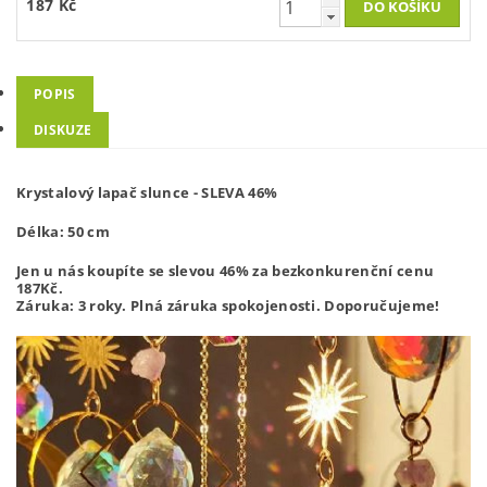
187 Kč
POPIS
DISKUZE
Krystalový lapač slunce - SLEVA 46%
Délka: 50 cm
Jen u nás koupíte se slevou 46% za bezkonkurenční cenu
187
Kč.
Záruka: 3 roky. Plná záruka spokojenosti. Doporučujeme!