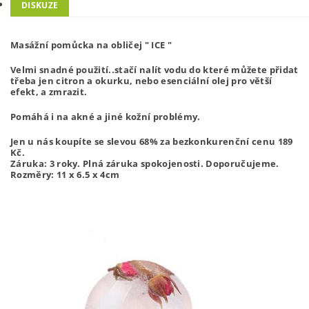
DISKUZE
Masážní pomůcka na obličej " ICE "
Velmi snadné použití..stačí nalít vodu do které můžete přidat
třeba jen citron a okurku, nebo esenciální olej pro větší
efekt, a zmrazit.
Pomáhá i na akné a jiné kožní problémy.
Jen u nás koupíte se slevou 68% za bezkonkurenční cenu 189
Kč.
Záruka: 3 roky. Plná záruka spokojenosti. Doporučujeme.
Rozměry:
11 x 6.5 x 4cm