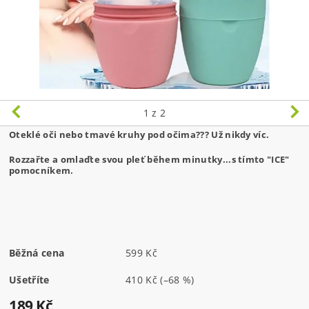
1
z 2
Oteklé oči nebo tmavé kruhy pod očima??? Už nikdy víc.
Rozzařte a omlaďte svou pleť během minutky...s tímto "ICE"
pomocníkem.
Běžná cena
599 Kč
Ušetříte
410 Kč
(–68 %)
189 Kč