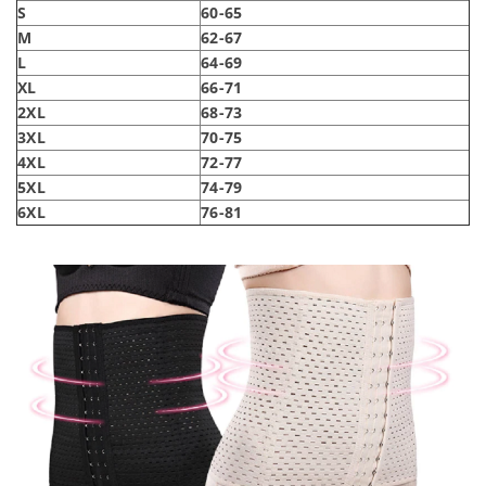
S
60-65
M
62-67
L
64-69
XL
66-71
2XL
68-73
3XL
70-75
4XL
72-77
5XL
74-79
6XL
76-81