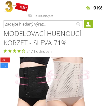
0 Kč
info@3slevy.cz
MODELOVACÍ HUBNOUCÍ
KORZET - SLEVA 71%
247 hodnocení
Akce
Tip