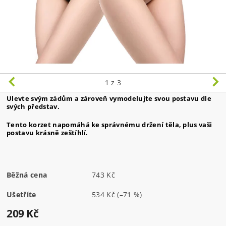
1
z 3
Ulevte svým zádům a zároveň vymodelujte svou postavu dle
svých představ.
Tento korzet napomáhá ke správnému držení těla, plus vaši
postavu krásně zeštíhlí.
Běžná cena
743 Kč
Ušetříte
534 Kč
(–71 %)
209 Kč