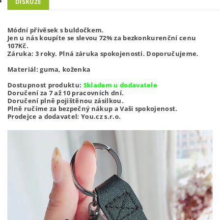
DISKUZE
Módní přívěsek s buldočkem.
Jen u nás koupíte se slevou 72% za bezkonkurenční cenu
107Kč.
Záruka: 3 roky. Plná záruka spokojenosti. Doporučujeme.
Materiál: guma, koženka
Dostupnost produktu:
Skladem u dodavatele
Doručení za 7 až 10 pracovních dní.
Doručení plně pojištěnou zásilkou.
Plně ručíme za bezpečný nákup a Vaši spokojenost.
Prodejce a dodavatel: You.cz s.r.o.