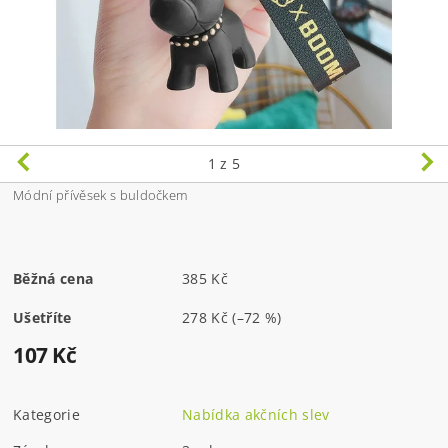
1
z 5
Módní přívěsek s buldočkem
Běžná cena
385 Kč
Ušetříte
278 Kč
(–72 %)
107 Kč
Kategorie
Nabídka akčních slev