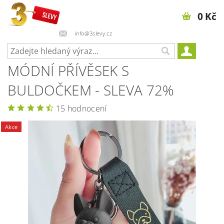
0 Kč
info@3slevy.cz
MÓDNÍ PŘÍVĚSEK S
BULDOČKEM - SLEVA 72%
15 hodnocení
Akce