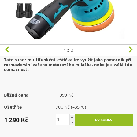
1
z 3
Tato super multifunkční leštička lze využít jako pomocník při
rozmazlování vašeho motorového miláčka, nebo je skvělá i do
domácnosti.
Běžná cena
1 990 Kč
Ušetříte
700 Kč
(–35 %)
1 290 Kč