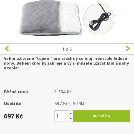
1
z 5
Velmi užitečné "topení" pro všechny co mají neustále ledové
nohy. Během chvilky zahřeje a vy si můžete užívat klid a nohy
v teple!
Běžná cena
1 394 Kč
Ušetříte
697 Kč
(–50 %)
697 Kč