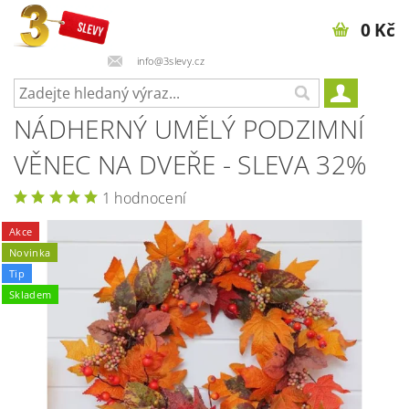
0 Kč
info@3slevy.cz
NÁDHERNÝ UMĚLÝ PODZIMNÍ
VĚNEC NA DVEŘE - SLEVA 32%
1 hodnocení
Akce
Novinka
Tip
Skladem