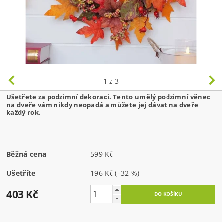
1
z 3
Ušetřete za podzimní dekoraci. Tento umělý podzimní věnec
na dveře vám nikdy neopadá a můžete jej dávat na dveře
každý rok.
Běžná cena
599 Kč
Ušetříte
196 Kč
(–32 %)
403 Kč