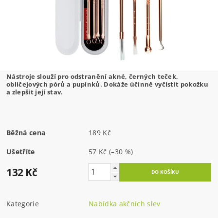
Nástroje slouží pro odstranění akné, černých teček,
obličejových pórů a pupínků. Dokáže účinně vyčistit pokožku
a zlepšit její stav.
Běžná cena
189 Kč
Ušetříte
57 Kč
(–30 %)
132 Kč
Kategorie
Nabídka akčních slev