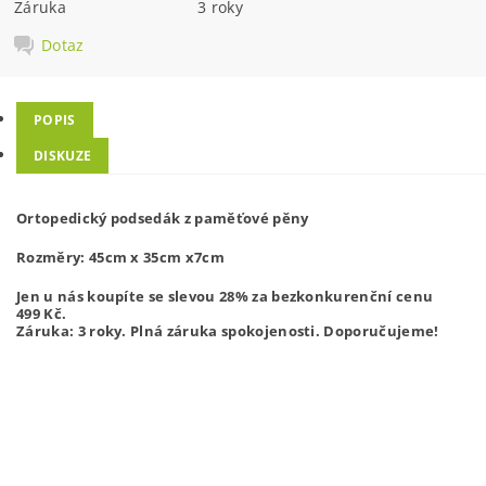
Záruka
3 roky
Dotaz
POPIS
DISKUZE
Ortopedický podsedák z paměťové pěny
Rozměry: 45cm x 35cm x7cm
Jen u nás koupíte se slevou 28% za bezkonkurenční cenu
499
Kč.
Záruka: 3 roky. Plná záruka spokojenosti. Doporučujeme!