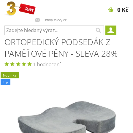
0 Kč
info@3slevy.cz
ORTOPEDICKÝ PODSEDÁK Z
PAMĚŤOVÉ PĚNY - SLEVA 28%
1 hodnocení
Novinka
Tip