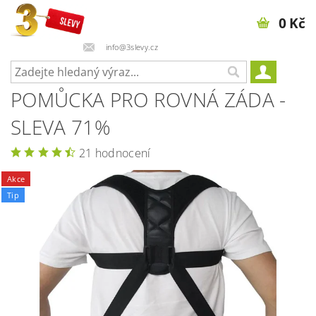
0 Kč
info@3slevy.cz
POMŮCKA PRO ROVNÁ ZÁDA -
SLEVA 71%
21 hodnocení
Akce
Tip