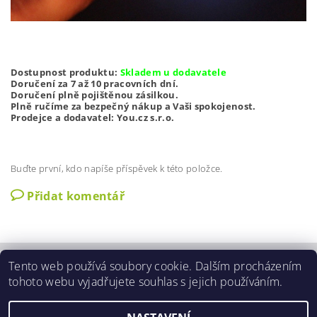
Dostupnost produktu:
Skladem u dodavatele
Doručení za 7 až 10 pracovních dní.
Doručení plně pojištěnou zásilkou.
Plně ručíme za bezpečný nákup a Vaši spokojenost.
Prodejce a dodavatel: You.cz s.r.o.
Buďte první, kdo napíše příspěvek k této položce.
Přidat komentář
Tento web používá soubory cookie. Dalším procházením
Zobrazit akční slevy
|
O nás
|
Kontakty
|
Obchodní podmínky
|
tohoto webu vyjadřujete souhlas s jejich používáním.
GDPR podmínky
|
Aktuální nabídka slev