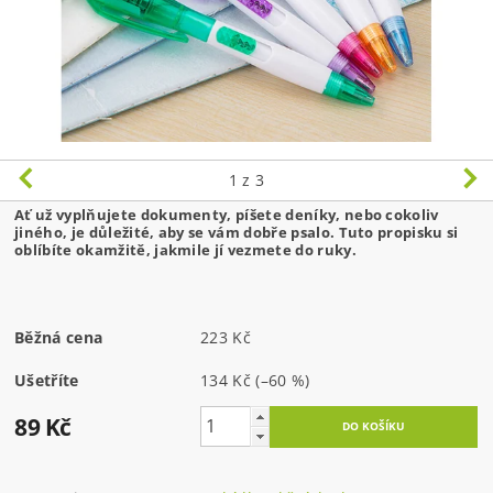
1
z 3
Ať už vyplňujete dokumenty, píšete deníky, nebo cokoliv
jiného, je důležité, aby se vám dobře psalo. Tuto propisku si
oblíbíte okamžitě, jakmile jí vezmete do ruky.
Běžná cena
223 Kč
Ušetříte
134 Kč
(–60 %)
89 Kč