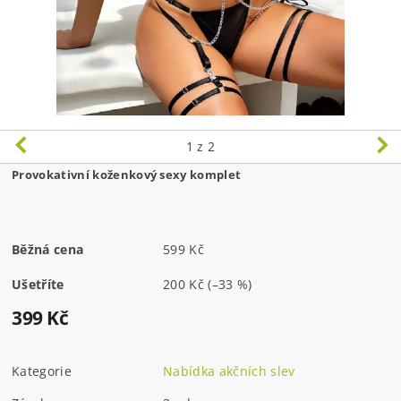
1
z 2
Provokativní koženkový sexy komplet
Běžná cena
599 Kč
Ušetříte
200 Kč
(–33 %)
399 Kč
Kategorie
Nabídka akčních slev