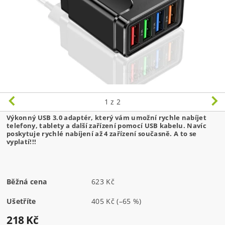
1
z 2
Výkonný USB 3.0 adaptér, který vám umožní rychle nabíjet
telefony, tablety a další zařízení pomocí USB kabelu. Navíc
poskytuje rychlé nabíjení až 4 zařízení současně. A to se
vyplatí!!!
Běžná cena
623 Kč
Ušetříte
405 Kč
(–65 %)
218 Kč