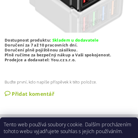
Dostupnost produktu:
Skladem u dodavatele
Doručení za 7 až 10 pracovních dní.
Doručení plně pojištěnou zásilkou.
Plně ručíme za bezpečný nákup a Vaši spokojenost.
Prodejce a dodavatel: You.cz s.r.o.
Buďte první, kdo napíše příspěvek k této položce.
Přidat komentář
Tento web používá soubory cookie. Dalším procházením
Zobrazit akční slevy
|
O nás
|
Kontakty
|
Obchodní podmínky
|
tohoto webu vyjadřujete souhlas s jejich používáním.
GDPR podmínky
|
Aktuální nabídka slev