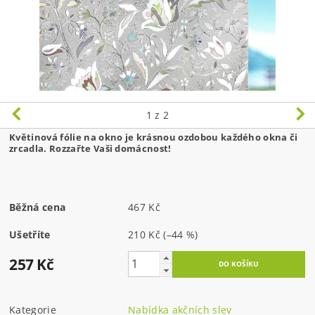
1
z 2
Květinová fólie na okno je krásnou ozdobou každého okna či
zrcadla. Rozzařte Vaši domácnost!
Běžná cena
467 Kč
Ušetříte
210 Kč
(–44 %)
257 Kč
Kategorie
Nabídka akčních slev