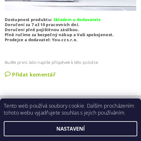
Dostupnost produktu:
Skladem u dodavatele
Doručení za 7 až 10 pracovních dní.
Doručení plně pojištěnou zásilkou.
Plně ručíme za bezpečný nákup a Vaši spokojenost.
Prodejce a dodavatel: You.cz s.r.o.
Buďte první, kdo napíše příspěvek k této položce.
Přidat komentář
Tento web používá soubory cookie. Dalším procházením
Zobrazit akční slevy
|
O nás
|
Kontakty
|
Obchodní podmínky
|
tohoto webu vyjadřujete souhlas s jejich používáním.
GDPR podmínky
|
Aktuální nabídka slev
NASTAVENÍ
2026 ©
3SLEVY.CZ
, všechna práva vyhrazena