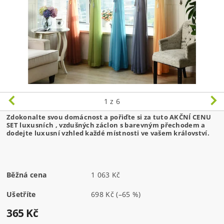
1
z 6
Zdokonalte svou domácnost a pořiďte si za tuto AKČNÍ CENU
SET luxusních , vzdušných záclon s barevným přechodem a
dodejte luxusní vzhled každé místnosti ve vašem království.
Běžná cena
1 063 Kč
Ušetříte
698 Kč
(–65 %)
365 Kč