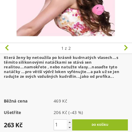
1
z 2
Která ženy by netoužila po krásně kudrnatých vlasech...s
těmito silikonovými natáčkami se stává sen
realitou...namokřete , nebo natužte vlasy...nasaďte tyto
natáčky ...pro větší výdrž loken vyfénujte...a pak už se jen
radujte ze svých vzdušných kudrdlin...jako od profíka...
Běžná cena
469 Kč
Ušetříte
206 Kč
(–43 %)
263 Kč