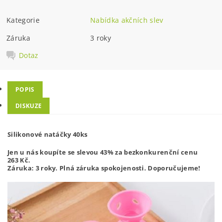
Kategorie
Nabídka akčních slev
Záruka
3 roky
Dotaz
POPIS
DISKUZE
Silikonové natáčky 40ks
Jen u nás koupíte se slevou 43% za bezkonkurenční cenu
263
Kč.
Záruka: 3 roky. Plná záruka spokojenosti. Doporučujeme!