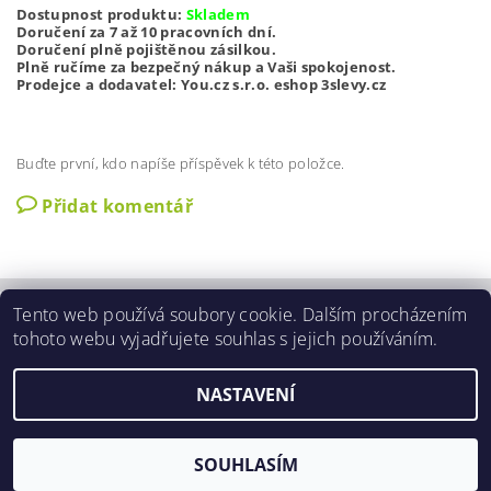
Dostupnost produktu:
Skladem
Doručení za 7 až 10 pracovních dní.
Doručení plně pojištěnou zásilkou.
Plně ručíme za bezpečný nákup a Vaši spokojenost.
Prodejce a dodavatel:
You.cz s.r.o. eshop 3slevy.cz
Buďte první, kdo napíše příspěvek k této položce.
Přidat komentář
Tento web používá soubory cookie. Dalším procházením
Zobrazit akční slevy
|
O nás
|
Kontakty
|
Obchodní podmínky
|
tohoto webu vyjadřujete souhlas s jejich používáním.
GDPR podmínky
|
Aktuální nabídka slev
NASTAVENÍ
2026 ©
3SLEVY.CZ
, všechna práva vyhrazena
Vytvořil Shoptet
SOUHLASÍM