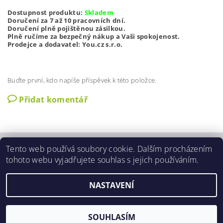
Dostupnost produktu:
Skladem
Doručení za 7 až 10 pracovních dní.
Doručení plně pojištěnou zásilkou.
Plně ručíme za bezpečný nákup a Vaši spokojenost.
Prodejce a dodavatel: You.cz s.r.o.
Buďte první, kdo napíše příspěvek k této položce.
Přidat komentář
Tento web používá soubory cookie. Dalším procházením
Zobrazit akční slevy
|
O nás
|
Kontakty
|
Obchodní podmínky
|
tohoto webu vyjadřujete souhlas s jejich používáním.
GDPR podmínky
|
Aktuální nabídka slev
NASTAVENÍ
2026 ©
3SLEVY.CZ
, všechna práva vyhrazena
Vytvořil Shoptet
SOUHLASÍM