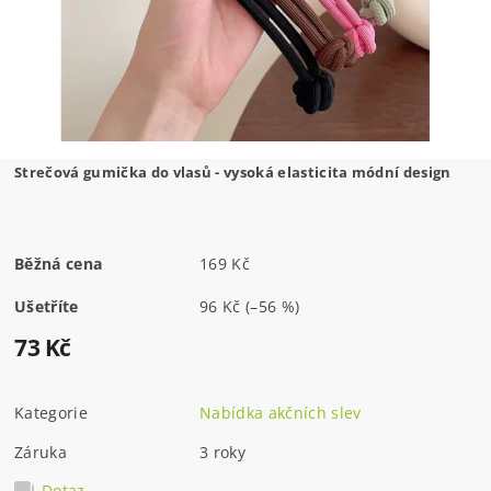
Strečová gumička do vlasů - vysoká elasticita módní design
Běžná cena
169 Kč
Ušetříte
96 Kč
(–56 %)
73 Kč
Kategorie
Nabídka akčních slev
Záruka
3 roky
Dotaz