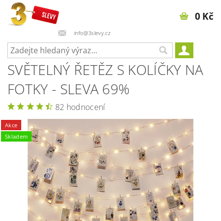
0 Kč
info@3slevy.cz
SVĚTELNÝ ŘETĚZ S KOLÍČKY NA
FOTKY - SLEVA 69%
82 hodnocení
Akce
Skladem