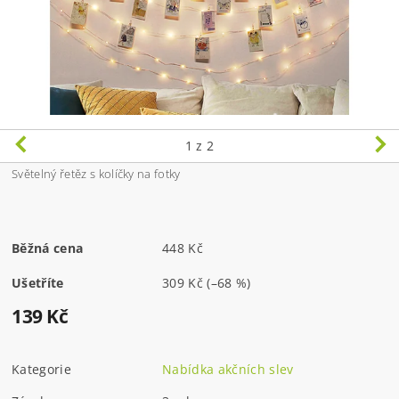
1
z 2
Světelný řetěz s kolíčky na fotky
Běžná cena
448 Kč
Ušetříte
309 Kč
(–68 %)
139 Kč
Kategorie
Nabídka akčních slev