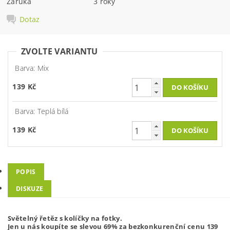
Záruka
3 roky
Dotaz
ZVOLTE VARIANTU
Barva: Mix
139 Kč
Barva: Teplá bílá
139 Kč
POPIS
DISKUZE
Světelný řetěz s kolíčky na fotky.
Jen u nás koupíte se slevou 69% za bezkonkurenční cenu 139