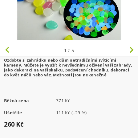
1
z 5
Ozdobte si zahrádku nebo dům netradičními svítícími
kameny. Můžete je využít k nevšednímu oživení vaší zahrady,
jako dekoraci na vaší skalku, podsvícení chodníku, dekoraci
do květináčů nebo váz. Možnosti jsou nekonečné
.
Běžná cena
371 Kč
Ušetříte
111 Kč
(–29 %)
260 Kč