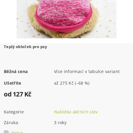
Teplý obleček pro psy
Běžná cena
Více informací v tabulce variant
Ušetříte
až
275 Kč
(–68 %)
od 127 Kč
Kategorie
Nabídka akčních slev
Záruka
3 roky
Dotaz