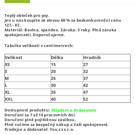
Teplý obleček pro psy.
Jen u nás koupíte se slevou 68 % za bezkonkurenční cenu
127,- Kč.
Materiál: Bavlna, spandex. Záruka: 3 roky. Plná záruka
spokojenosti. Doporučujeme.
Tabulka velikostí v centimetrech:
Velikost
Délka
Hrudník
XS
15
27
S
20
32
M
25
37
L
30
42
XL
35
47
XXL
40
52
Dostupnost produktu:
Skladem u dodavatele
Doručení za 7 až 10 pracovních dní.
Doručení plně pojištěnou zásilkou.
Plně ručíme za bezpečný nákup a Vaši spokojenost.
Prodejce a dodavatel: You.cz s.r.o.