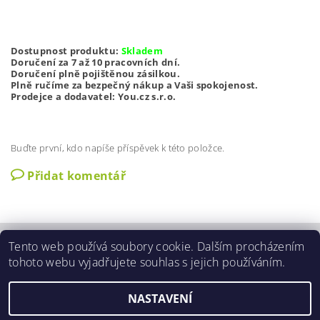
Dostupnost produktu:
Skladem
Doručení za 7 až 10 pracovních dní.
Doručení plně pojištěnou zásilkou.
Plně ručíme za bezpečný nákup a Vaši spokojenost.
Prodejce a dodavatel: You.cz s.r.o.
Buďte první, kdo napíše příspěvek k této položce.
Přidat komentář
Tento web používá soubory cookie. Dalším procházením
Zobrazit akční slevy
|
O nás
|
Kontakty
|
Obchodní podmínky
|
tohoto webu vyjadřujete souhlas s jejich používáním.
GDPR podmínky
|
Aktuální nabídka slev
NASTAVENÍ
2026 ©
3SLEVY.CZ
, všechna práva vyhrazena