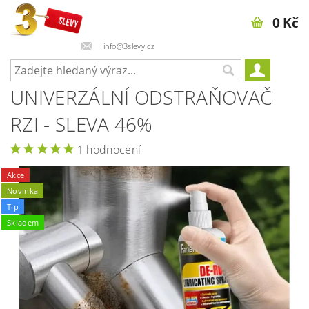
0 Kč
info@3slevy.cz
UNIVERZÁLNÍ ODSTRAŇOVAČ
RZI - SLEVA 46%
1 hodnocení
Akce
Novinka
Tip
Skladem