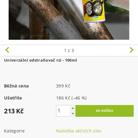
1
z 3
Univerzální odstraňovač rzi - 100ml
Běžná cena
399 Kč
Ušetříte
186 Kč
(–46 %)
213 Kč
Kategorie
Nabídka akčních slev