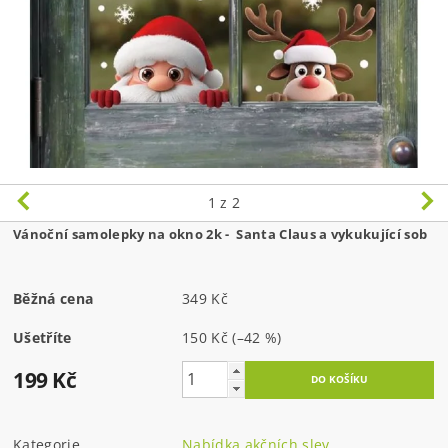
1
z 2
Vánoční samolepky na okno 2k -  Santa Claus a vykukující sob 
Běžná cena
349 Kč
Ušetříte
150 Kč
(–42 %)
199 Kč
Kategorie
Nabídka akčních slev