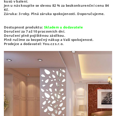
kusů v balení.
Jen u nás koupíte se slevou 82 % za bezkonkurenční cenu 84
Kč.
Záruka: 3 roky. Plná záruka spokojenosti. Doporučujeme.
Dostupnost produktu:
Skladem u dodavatele
Doručení za 7 až 10 pracovních dní.
Doručení plně pojištěnou zásilkou.
Plně ručíme za bezpečný nákup a Vaši spokojenost.
Prodejce a dodavatel: You.cz s.r.o.