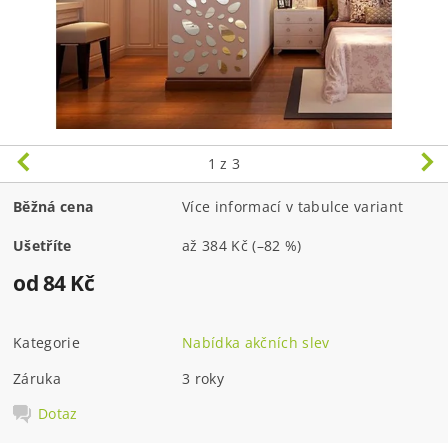
1
z 3
Běžná cena
Více informací v tabulce variant
Ušetříte
až
384 Kč
(–82 %)
od 84 Kč
Kategorie
Nabídka akčních slev
Záruka
3 roky
Dotaz