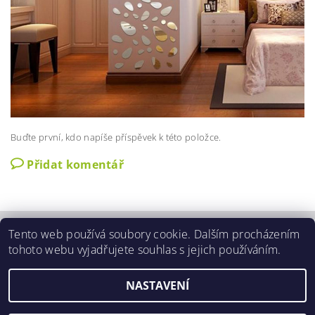
Buďte první, kdo napíše příspěvek k této položce.
Přidat komentář
Tento web používá soubory cookie. Dalším procházením
Zobrazit akční slevy
|
O nás
|
Kontakty
|
Obchodní podmínky
|
tohoto webu vyjadřujete souhlas s jejich používáním.
GDPR podmínky
|
Aktuální nabídka slev
NASTAVENÍ
2026 ©
3SLEVY.CZ
, všechna práva vyhrazena